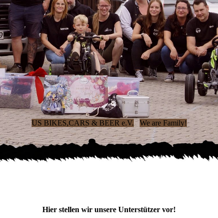
US BIKES,CARS & BEER e.V.
We are Family!
Hier stellen wir unsere Unterstützer vor!