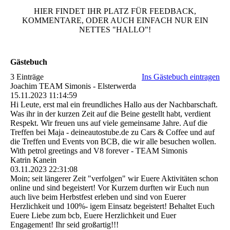
HIER FINDET IHR PLATZ FÜR FEEDBACK,
KOMMENTARE, ODER AUCH EINFACH NUR EIN
NETTES "HALLO"!
Gästebuch
3 Einträge
Ins Gästebuch eintragen
Joachim TEAM Simonis - Elsterwerda
15.11.2023
11:14:59
Hi Leute, erst mal ein freundliches Hallo aus der Nachbarschaft.
Was ihr in der kurzen Zeit auf die Beine gestellt habt, verdient
Respekt. Wir freuen uns auf viele gemeinsame Jahre. Auf die
Treffen bei Maja - deineautostube.de zu Cars & Coffee und auf
die Treffen und Events von BCB, die wir alle besuchen wollen.
With petrol greetings and V8 forever - TEAM Simonis
Katrin Kanein
03.11.2023
22:31:08
Moin; seit längerer Zeit "verfolgen" wir Euere Aktivitäten schon
online und sind begeistert! Vor Kurzem durften wir Euch nun
auch live beim Herbstfest erleben und sind von Euerer
Herzlichkeit und 100%- igem Einsatz begeistert! Behaltet Euch
Euere Liebe zum bcb, Euere Herzlichkeit und Euer
Engagement! Ihr seid großartig!!!