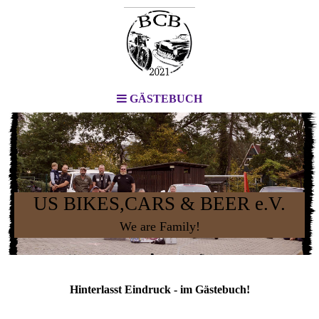
GÄSTEBUCH
US BIKES,CARS & BEER e.V.
We are Family!
Hinterlasst Eindruck - im Gästebuch!